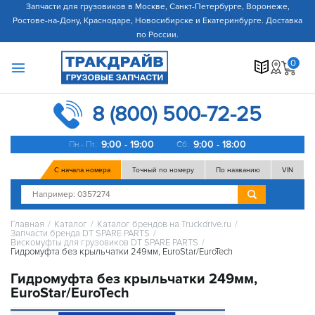
Запчасти для грузовиков в Москве, Санкт-Петербурге, Воронеже,
Ростове-на-Дону, Краснодаре, Новосибирске и Екатеринбурге. Доставка
по России.
0
8 (800) 500-72-25
9:00 - 19:00
9:00 - 18:00
Пн - Пт:
Сб:
С начала номера
Точный по номеру
По названию
VIN
Главная
/
Каталог
/
Каталог брендов на Truckdrive.ru
/
Запчасти бренда DT SPARE PARTS
/
Вискомуфты для грузовиков DT SPARE PARTS
/
Гидромуфта без крыльчатки 249мм, EuroStar/EuroTech
Гидромуфта без крыльчатки 249мм,
EuroStar/EuroTech