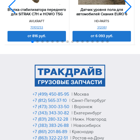
Втулка стабилизатора переднего
Датчик уровня пола для
для SITRAK C7H и HOWO T5G
автомобилей Скания EURO 6
AVLKRAFT
HD-PARTS
70101253
312061
от
816
руб.
от
6 093
руб.
+7 (499) 450-85-95
| Москва
+7 (812) 565-37-10
| Санкт-Петербург
+7 (473) 300-33-50
| Воронеж
+7 (343) 343-30-82
| Екатеринбург
+7 (831) 280-32-28
| Нижн. Новгород
+7 (383) 383-26-88
| Новосибирск
+7 (861) 201-86-89
| Краснодар
+7 (863) 322-22-51
| Ростов-на-Дону