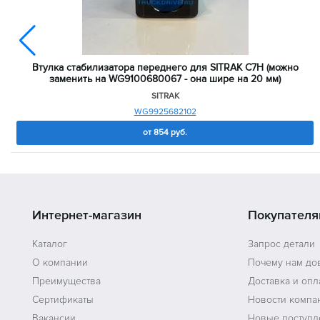
Втулка стабилизатора переднего для SITRAK C7H (можно
заменить на WG9100680067 - она шире на 20 мм)
SITRAK
WG9925682102
от
854
руб.
Интернет-магазин
Покупателя
Каталог
Запрос детали
О компании
Почему нам до
Преимущества
Доставка и опл
Сертификаты
Новости компа
Вакансии
Новые поступл