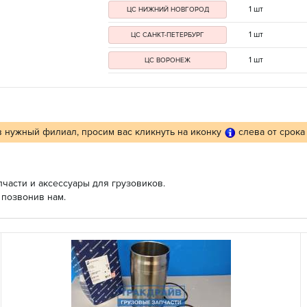
1 шт
ЦС НИЖНИЙ НОВГОРОД
1 шт
ЦС САНКТ-ПЕТЕРБУРГ
1 шт
ЦС ВОРОНЕЖ
в нужный филиал, просим вас кликнуть на иконку
слева от срока
части и аксессуары для грузовиков.
 позвонив нам.