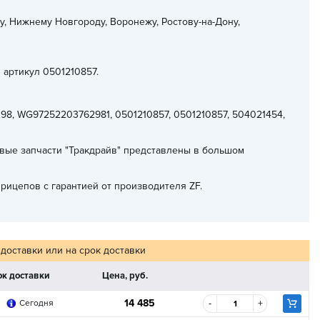
у, Нижнему Новгороду, Воронежу, Ростову-на-Дону,
 артикул 0501210857.
8, WG97252203762981, 0501210857, 0501210857, 504021454,
вые запчасти "Тракдрайв" представлены в большом
ицепов с гарантией от производителя ZF.
 доставки или на срок доставки
ок доставки
Цена, руб.
14 485
-
+
Сегодня