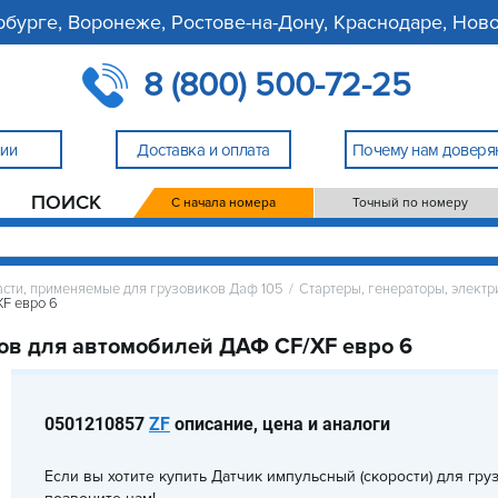
рбурге, Воронеже, Ростове-на-Дону, Краснодаре, Ново
8 (800) 500-72-25
нии
Доставка и оплата
Почему нам доверя
ПОИСК
С начала номера
Точный по номеру
асти, применяемые для грузовиков Даф 105
/
Стартеры, генераторы, элект
XF евро 6
ков для автомобилей ДАФ CF/XF евро 6
0501210857
ZF
описание, цена и аналоги
Если вы хотите купить
Датчик импульсный (скорости) для гр