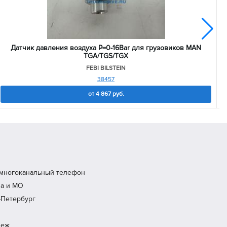
Датчик давления воздуха P=0-16Bar для грузовиков MAN
TGA/TGS/TGX
FEBI BILSTEIN
38457
от
4 867
руб.
многоканальный телефон
ва и МО
т-Петербург
неж