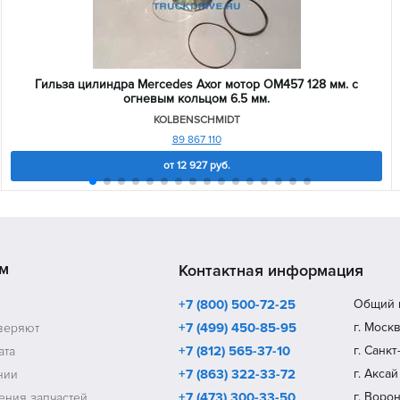
Гильза цилиндра Mercedes Axor мотор OM457 128 мм. с
огневым кольцом 6.5 мм.
KOLBENSCHMIDT
89 867 110
от
12 927
руб.
м
Контактная информация
+7 (800) 500-72-25
Общий 
+7 (499) 450-85-95
г. Моск
веряют
+7 (812) 565-37-10
г. Санк
ата
+7 (863) 322-33-72
г. Аксай
нии
+7 (473) 300-33-50
г. Воро
ения запчастей