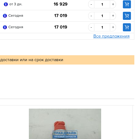
16 929
-
+
от 3 дн.
17 019
-
+
Сегодня
17 019
-
+
Сегодня
Все предложения
 доставки или на срок доставки