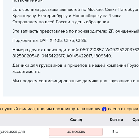
позвоните нам!
Есть срочная доставка запчастей по Москве, Санкт-Петербург
Краснодару, Екатеринбургу и Новосибирску за 4 часа.
Отправляем по всей России в день обращения.
Эта запчасть представлена по производителю ZF, очищенный
Подходит на: DAF, XF105, CF75, CF85.
Номера других производителей: 0501210857, WG972522037629
81259020548, 0145422617, A0145422617, 1809340.
Датчики для грузовиков и прицепов в нашей компании Грузо
ассортименте.
Мы продаем сертифицированные датчики для грузовиков и пр
в нужный филиал, просим вас кликнуть на иконку
слева от срока
Склад
Кол-во
Ср
рузовиков для
5 шт
ЦС МОСКВА